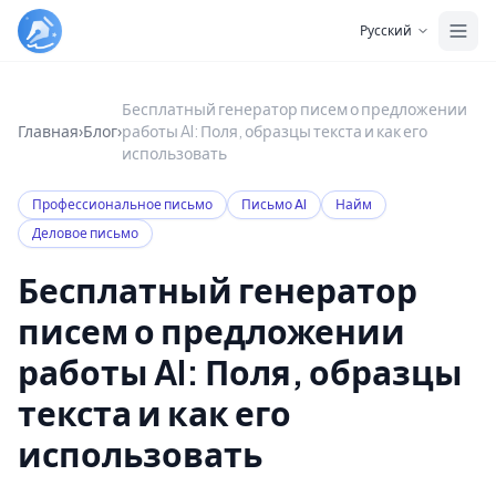
Skip to main content
Русский
Бесплатный генератор писем о предложении
Главная
›
Блог
›
работы AI: Поля, образцы текста и как его
использовать
Профессиональное письмо
Письмо AI
Найм
Деловое письмо
Бесплатный генератор
писем о предложении
работы AI: Поля, образцы
текста и как его
использовать