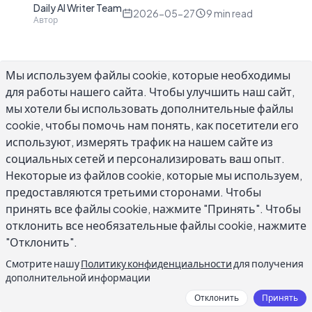
Daily AI Writer Team
D
2026-05-27
9
min read
Автор
Мы используем файлы cookie, которые необходимы
для работы нашего сайта. Чтобы улучшить наш сайт,
Если вы нанимаете впервые или быстро
мы хотели бы использовать дополнительные файлы
cookie, чтобы помочь нам понять, как посетители его
масштабируете небольшую команду,
используют, измерять трафик на нашем сайте из
бесплатный генератор писем о предложении
социальных сетей и персонализировать ваш опыт.
работы на основе AI — один из самых
Некоторые из файлов cookie, которые мы используем,
практичных инструментов для письма,
предоставляются третьими сторонами. Чтобы
которые вы можете добавить в процесс
принять все файлы cookie, нажмите "Принять". Чтобы
найма. Написание четкого и
отклонить все необязательные файлы cookie, нажмите
профессионального письма о предложении
"Отклонить".
работы с нуля занимает больше времени, чем
Смотрите нашу
Политику конфиденциальности
для получения
ожидают большинство менеджеров по найму
дополнительной информации
— нужно правильно указать детали
Отклонить
Принять
компенсации, подтвердить должность, дату