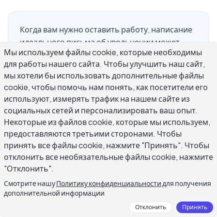
Когда вам нужно оставить работу, написание
идеального письма об увольнении может
Мы используем файлы cookie, которые необходимы
показаться неожиданно сложным. Вы хотите
для работы нашего сайта. Чтобы улучшить наш сайт,
оставаться профессиональным, дать
мы хотели бы использовать дополнительные файлы
надлежащее уведомление и уйти в хороших
cookie, чтобы помочь нам понять, как посетители его
отношениях, но пустой лист перед вами
используют, измерять трафик на нашем сайте из
затрудняет это. Хорошая новость в том, что
социальных сетей и персонализировать ваш опыт.
ИИ может написать письмо об увольнении за
Некоторые из файлов cookie, которые мы используем,
вас за секунды, предоставив вам прочный
предоставляются третьими сторонами. Чтобы
черновик, охватывающий все необходимое.
принять все файлы cookie, нажмите "Принять". Чтобы
Независимо от того, уходите ли вы ради новой
отклонить все необязательные файлы cookie, нажмите
возможности, по личным причинам или из-за
"Отклонить".
сложной рабочей ситуации, это руководство
Смотрите нашу
Политику конфиденциальности
для получения
объясняет, как именно использовать ИИ для
дополнительной информации
написания письма об увольнении, которое
Отклонить
Принять