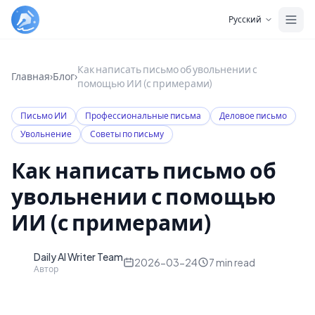
Skip to main content
Русский
Как написать письмо об увольнении с
Главная
›
Блог
›
помощью ИИ (с примерами)
Письмо ИИ
Профессиональные письма
Деловое письмо
Увольнение
Советы по письму
Как написать письмо об
увольнении с помощью
ИИ (с примерами)
Daily AI Writer Team
D
2026-03-24
7
min read
Автор