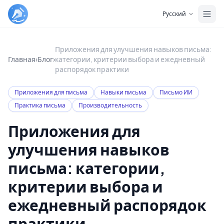
Skip to main content
Русский
Приложения для улучшения навыков письма:
Главная
›
Блог
›
категории, критерии выбора и ежедневный
распорядок практики
Приложения для письма
Навыки письма
Письмо ИИ
Практика письма
Производительность
Приложения для
улучшения навыков
письма: категории,
критерии выбора и
ежедневный распорядок
практики