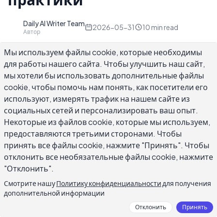
Daily AI Writer Team
D
2026-05-31
10
min read
Автор
Мы используем файлы cookie, которые необходимы
для работы нашего сайта. Чтобы улучшить наш сайт,
мы хотели бы использовать дополнительные файлы
cookie, чтобы помочь нам понять, как посетители его
Выбор правильных приложений для
используют, измерять трафик на нашем сайте из
улучшения навыков письма требует больше
социальных сетей и персонализировать ваш опыт.
размышлений, чем ожидают большинство
Некоторые из файлов cookie, которые мы используем,
авторов. На рынке существуют сотни
предоставляются третьими сторонами. Чтобы
инструментов, охватывающих проверку
принять все файлы cookie, нажмите "Принять". Чтобы
грамматики, помощь искусственного
отклонить все необязательные файлы cookie, нажмите
"Отклонить".
интеллекта, среду написания без отвлечений,
развитие словарного запаса и практику
Смотрите нашу
Политику конфиденциальности
для получения
дополнительной информации
письма, и они не все выполняют одну и ту же
работу. Выбор неправильной категории для
Отклонить
Принять