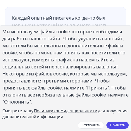
Каждый опытный писатель когда-то был
новичком, который не знал, с чего начать.
Мы используем файлы cookie, которые необходимы
Советы по письму для начинающих в этом
для работы нашего сайта. Чтобы улучшить наш сайт,
руководстве сосредоточены на том, что
мы хотели бы использовать дополнительные файлы
действительно важно, когда вы только
cookie, чтобы помочь нам понять, как посетители его
начинаете: построение уверенности,
используют, измерять трафик на нашем сайте из
формирование полезных привычек и
социальных сетей и персонализировать ваш опыт.
избегание ошибок, которые замедляют
Некоторые из файлов cookie, которые мы используем,
большинство новых писателей. Вам не нужно
предоставляются третьими сторонами. Чтобы
осваивать каждый аспект письма сразу.
принять все файлы cookie, нажмите "Принять". Чтобы
Начните с основ, применяйте их
отклонить все необязательные файлы cookie, нажмите
последовательно, и улучшение придет
"Отклонить".
быстрее, чем вы ожидаете. Письмо - это
Смотрите нашу
Политику конфиденциальности
для получения
навык, который можно освоить, и чем раньше
дополнительной информации
вы примете хорошие практики, тем быстрее
Отклонить
Принять