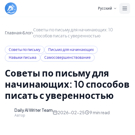
Skip to main content
Русский
Советы по письму для начинающих: 10
Главная
›
Блог
›
способов писать с уверенностью
Советы по письму
Письмо для начинающих
Навыки письма
Самосовершенствование
Советы по письму для
начинающих: 10 способов
писать с уверенностью
Daily AI Writer Team
D
2026-02-25
9
min read
Автор