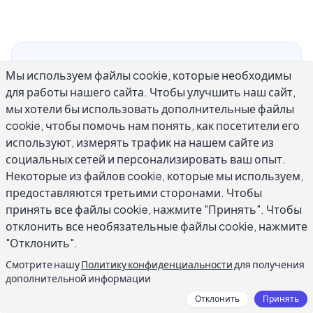
Хорошее написание контента — это не
Мы используем файлы cookie, которые необходимы
следование формуле. Это понимание того,
для работы нашего сайта. Чтобы улучшить наш сайт,
что нужно вашему читателю, и
мы хотели бы использовать дополнительные файлы
предоставление этого наиболее ясным и
cookie, чтобы помочь нам понять, как посетители его
увлекательным способом. Эти советы по
используют, измерять трафик на нашем сайте из
социальных сетей и персонализировать ваш опыт.
написанию контента основаны на том, что
Некоторые из файлов cookie, которые мы используем,
последовательно работает в блогах,
предоставляются третьими сторонами. Чтобы
маркетинговых текстах, рассылках и длинных
принять все файлы cookie, нажмите "Принять". Чтобы
статьях. Независимо от того, являетесь ли вы
отклонить все необязательные файлы cookie, нажмите
новичком в написании контента или хотите
"Отклонить".
отточить навык, который потерял остроту,
Смотрите нашу
Политику конфиденциальности
для получения
применение даже трёх-четырёх из этих
дополнительной информации
советов даст заметную разницу в
Отклонить
Принять
эффективности вашего письма. Цель —