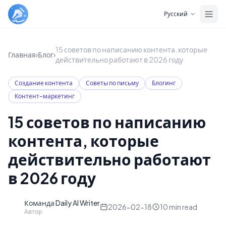
Skip to main content
Русский
15 советов по написанию контента, которые
Главная
›
Блог
›
действительно работают в 2026 году
Создание контента
Советы по письму
Блогинг
Контент-маркетинг
15 советов по написанию
контента, которые
действительно работают
в 2026 году
Команда Daily AI Writer
D
2026-02-18
10
min read
Автор