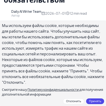
Daily AI Writer Team
D
2026-07-01
12
min read
Автор
Мы используем файлы cookie, которые необходимы
для работы нашего сайта. Чтобы улучшить наш сайт,
мы хотели бы использовать дополнительные файлы
cookie, чтобы помочь нам понять, как посетители его
Выбор лучшего генератора ответов
используют, измерять трафик на нашем сайте из
электронной почты с ИИ - это не просто
социальных сетей и персонализировать ваш опыт.
вопрос о том, какой инструмент пишет
Некоторые из файлов cookie, которые мы используем,
наиболее плавные предложения. Правильный
предоставляются третьими сторонами. Чтобы
выбор зависит от того, насколько тщательно
принять все файлы cookie, нажмите "Принять". Чтобы
результат соответствует вашему
отклонить все необязательные файлы cookie, нажмите
"Отклонить".
профессиональному тону, обрабатывает ли
инструмент контекст потока или только
Смотрите нашу
Политику конфиденциальности
для получения
дополнительной информации
отдельные сообщения, как ваши данные
обрабатываются между сеансами и насколько
Отклонить
Принять