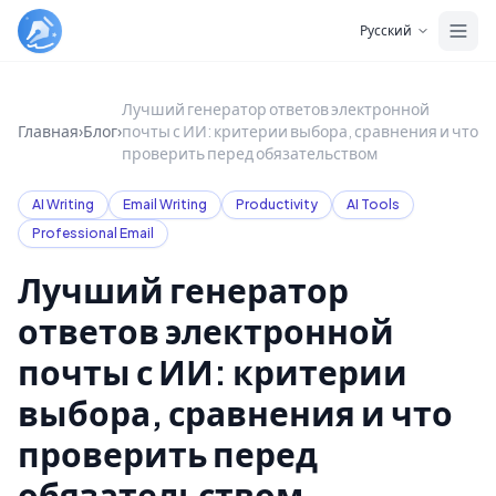
Skip to main content
Русский
Лучший генератор ответов электронной
Главная
›
Блог
›
почты с ИИ: критерии выбора, сравнения и что
проверить перед обязательством
AI Writing
Email Writing
Productivity
AI Tools
Professional Email
Лучший генератор
ответов электронной
почты с ИИ: критерии
выбора, сравнения и что
проверить перед
обязательством