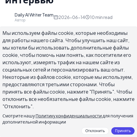
Daily AI Writer Team
D
2026-06-14
10
min read
Автор
Мы используем файлы cookie, которые необходимы
для работы нашего сайта. Чтобы улучшить наш сайт,
мы хотели бы использовать дополнительные файлы
cookie, чтобы помочь нам понять, как посетители его
Поиск лучшего AI для написания
используют, измерять трафик на нашем сайте из
сопроводительного письма сводится к
социальных сетей и персонализировать ваш опыт.
одному вопросу: звучит ли выходной
Некоторые из файлов cookie, которые мы используем,
результат так, как если бы реальный человек
предоставляются третьими сторонами. Чтобы
подал заявку, или как шаблон с
принять все файлы cookie, нажмите "Принять". Чтобы
подставленным именем? Общие
отклонить все необязательные файлы cookie, нажмите
"Отклонить".
сопроводительные письма быстро
генерируются и быстро отклоняются. Письма,
Смотрите нашу
Политику конфиденциальности
для получения
дополнительной информации
которые ведут к интервью, конкретны,
основаны на реальном опыте и написаны
Отклонить
Принять