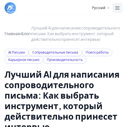
Skip to main content
Русский
Лучший AI для написания сопроводительного
Главная
›
Блог
›
письма: Как выбрать инструмент, который
действительно принесет интервью
AI Письмо
Сопроводительные письма
Поиск работы
Карьерное письмо
Производительность
Лучший AI для написания
сопроводительного
письма: Как выбрать
инструмент, который
действительно принесет
интервью