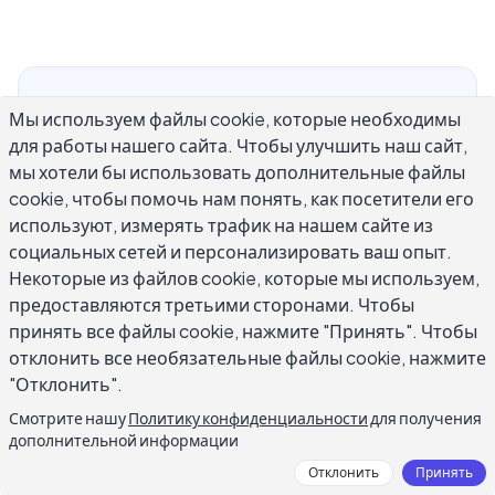
Найти лучший ИИ для гуманизации контента
Мы используем файлы cookie, которые необходимы
сложнее, чем кажется. Большинство
для работы нашего сайта. Чтобы улучшить наш сайт,
инструментов обещают избавить текст,
мы хотели бы использовать дополнительные файлы
созданный ИИ, от робота, но доставляют что-
cookie, чтобы помочь нам понять, как посетители его
то, похожее на атаку синонимов на ваш
используют, измерять трафик на нашем сайте из
социальных сетей и персонализировать ваш опыт.
оригинальный черновик. Настоящая цель не
Некоторые из файлов cookie, которые мы используем,
в том, чтобы обмануть детектор – это писать,
предоставляются третьими сторонами. Чтобы
как человек, у которого есть что-то
принять все файлы cookie, нажмите "Принять". Чтобы
конкретное сказать. Это руководство
отклонить все необязательные файлы cookie, нажмите
объясняет, что на самом деле требует
"Отклонить".
гуманизация, что отделяет инструменты,
Смотрите нашу
Политику конфиденциальности
для получения
которые работают, от тех, которые тратят
дополнительной информации
ваше время, и как сделать ваш контент
Отклонить
Принять
настоящим человеческим без переделки с