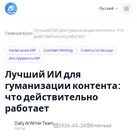
Skip to main content
Русский
Лучший ИИ для гуманизации контента: что
Главная
›
Блог
›
действительно работает
Написание ИИ
Content Writing
Советы по письму
Инструменты ИИ
Лучший ИИ для
гуманизации контента:
что действительно
работает
Daily AI Writer Team
D
2026-03-26
8
min read
Автор