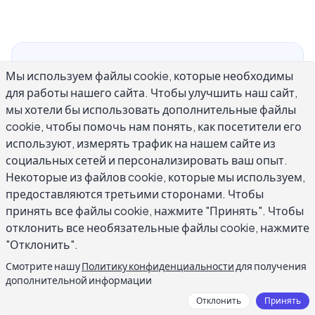
Найти правильный ChatGPT промпт для
Мы используем файлы cookie, которые необходимы
человеческого письма — один из самых
для работы нашего сайта. Чтобы улучшить наш сайт,
практичных навыков, которые вы можете
мы хотели бы использовать дополнительные файлы
развить как пользователь AI. Когда промпты
cookie, чтобы помочь нам понять, как посетители его
размыты, результат звучит как шаблон —
используют, измерять трафик на нашем сайте из
социальных сетей и персонализировать ваш опыт.
жёсткие фразы, банальные переходы и
Некоторые из файлов cookie, которые мы используем,
предложения, которые выглядят собранными,
предоставляются третьими сторонами. Чтобы
а не написанными. Небольшие изменения в
принять все файлы cookie, нажмите "Принять". Чтобы
том, как вы формулируете инструкции, делают
отклонить все необязательные файлы cookie, нажмите
значительную разницу. Это руководство
"Отклонить".
содержит конкретные структуры промптов,
Смотрите нашу
Политику конфиденциальности
для получения
реальные примеры и ключевые переменные,
дополнительной информации
которые отделяют робототехничный
Отклонить
Принять
результат от текста, который действительно