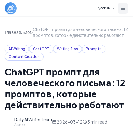
Skip to main content
Русский
ChatGPT промпт для человеческого письма: 12
Главная
›
Блог
›
промптов, которые действительно работают
AI Writing
ChatGPT
Writing Tips
Prompts
Content Creation
ChatGPT промпт для
человеческого письма: 12
промптов, которые
действительно работают
Daily AI Writer Team
D
2026-03-12
5
min read
Автор