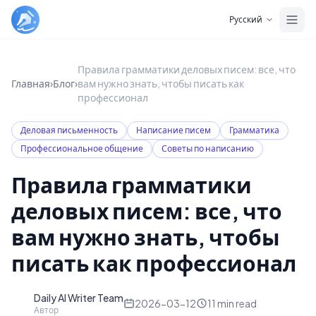
Skip to main content
Русский
Правила грамматики деловых писем: все, что
Главная
›
Блог
›
вам нужно знать, чтобы писать как
профессионал
Деловая письменность
Написание писем
Грамматика
Профессиональное общение
Советы по написанию
Правила грамматики
деловых писем: все, что
вам нужно знать, чтобы
писать как профессионал
Daily AI Writer Team
D
2026-03-12
11
min read
Автор