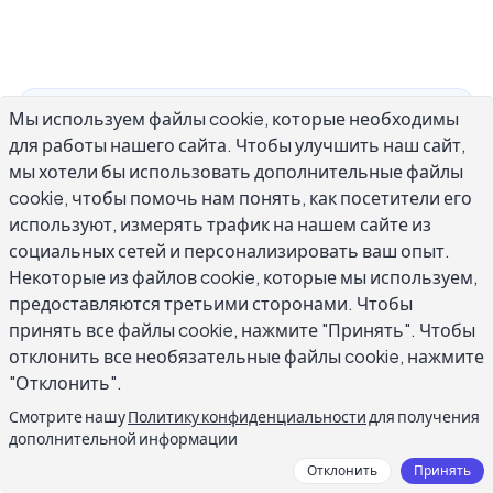
Мы используем файлы cookie, которые необходимы
Правила грамматики деловых писем являются
для работы нашего сайта. Чтобы улучшить наш сайт,
основой профессионального письменного
мы хотели бы использовать дополнительные файлы
общения. Неправильно расставленная
cookie, чтобы помочь нам понять, как посетители его
запятая, спутанные its/it's или слишком
используют, измерять трафик на нашем сайте из
длинное предложение могут подорвать вашу
социальных сетей и персонализировать ваш опыт.
репутацию еще до того, как читатель дойдет
Некоторые из файлов cookie, которые мы используем,
до главной мысли. Исследования показывают,
предоставляются третьими сторонами. Чтобы
принять все файлы cookie, нажмите "Принять". Чтобы
что 59% профессионалов считают
отклонить все необязательные файлы cookie, нажмите
грамматические ошибки серьезной
"Отклонить".
проблемой в рабочей переписке. Пишете ли
вы новому контакту, следите за предложением
Смотрите нашу
Политику конфиденциальности
для получения
дополнительной информации
или отвечаете на запрос команды,
соблюдение твердых правил грамматики
Отклонить
Принять