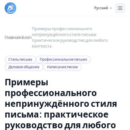
Skip to main content
Русский
Примеры профессионального
непринуждённого стиля письма:
Главная
›
Блог
›
практическое руководство для любого
контекста
Стиль письма
Профессиональное письмо
Деловое общение
Написание писем
Примеры
профессионального
непринуждённого стиля
письма: практическое
руководство для любого