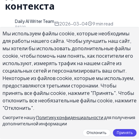
контекста
Daily AI Writer Team
D
2026-03-04
9
min read
Автор
Мы используем файлы cookie, которые необходимы
для работы нашего сайта. Чтобы улучшить наш сайт,
мы хотели бы использовать дополнительные файлы
cookie, чтобы помочь нам понять, как посетители его
используют, измерять трафик на нашем сайте из
Примеры профессионального
социальных сетей и персонализировать ваш опыт.
непринуждённого стиля письма
Некоторые из файлов cookie, которые мы используем,
действительно трудно найти, потому что
предоставляются третьими сторонами. Чтобы
большинство руководств по стилю находятся
принять все файлы cookie, нажмите "Принять". Чтобы
на одной из крайних позиций: либо
отклонить все необязательные файлы cookie, нажмите
полностью формальные, либо полностью
"Отклонить".
разговорные. Но большинство реального
Смотрите нашу
Политику конфиденциальности
для получения
рабочего письма находится посередине:
дополнительной информации
достаточно дружелюбное, чтобы звучать по-
Отклонить
Принять
человечески, но структурированное так,