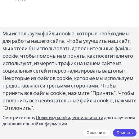
Мы используем файлы cookie, которые необходимы
Когда вы отправляете клиенту предложение,
для работы нашего сайта. Чтобы улучшить наш сайт,
обновление проекта или важный вопрос и
мы хотели бы использовать дополнительные файлы
ничего не слышите, составление правильного
cookie, чтобы помочь нам понять, как посетители его
повторного письма клиенту после молчания -
используют, измерять трафик на нашем сайте из
социальных сетей и персонализировать ваш опыт.
это разница между возобновлением
Некоторые из файлов cookie, которые мы используем,
разговора и наблюдением того, как проект
предоставляются третьими сторонами. Чтобы
приостанавливается. Клиенты пропускают
принять все файлы cookie, нажмите "Принять". Чтобы
письма по законным причинам:
отклонить все необязательные файлы cookie, нажмите
конкурирующие сроки, перегруженный
"Отклонить".
входящий ящик, сообщение,
Смотрите нашу
Политику конфиденциальности
для получения
классифицированное до прочтения.
дополнительной информации
Своевременное повторное письмо с
Отклонить
Принять
правильным тоном может перезагрузить