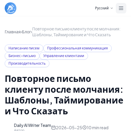
Skip to main content
Русский
Повторное письмо клиенту после молчания:
Главная
›
Блог
›
Шаблоны, Таймирование и Что Сказать
Написание писем
Профессиональная коммуникация
Бизнес-письмо
Управление клиентами
Производительность
Повторное письмо
клиенту после молчания:
Шаблоны, Таймирование
и Что Сказать
Daily AI Writer Team
D
2026-05-25
10
min read
Автор