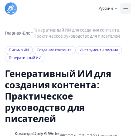
Skip to main content
Русский
Генеративный ИИ для создания контента:
Главная
›
Блог
›
Практическое руководство для писателей
Письмо ИИ
Создание контента
Инструменты письма
Генеративный ИИ
Генеративный ИИ для
создания контента:
Практическое
руководство для
писателей
Команда Daily AI Writer
D
2026-03-22
8
min read