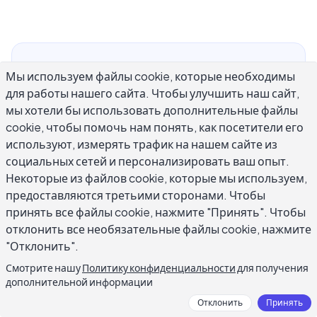
Обучение тому, как улучшить навыки письма
Мы используем файлы cookie, которые необходимы
на английском языке, является одним из
для работы нашего сайта. Чтобы улучшить наш сайт,
самых полезных вложений, которые вы
мы хотели бы использовать дополнительные файлы
можете сделать в своей карьере и
cookie, чтобы помочь нам понять, как посетители его
повседневной жизни. Сильное письмо на
используют, измерять трафик на нашем сайте из
социальных сетей и персонализировать ваш опыт.
английском открывает двери: помогает вам
Некоторые из файлов cookie, которые мы используем,
передавать идеи с точностью, строить
предоставляются третьими сторонами. Чтобы
доверие в профессиональных условиях и
принять все файлы cookie, нажмите "Принять". Чтобы
общаться с читателями разных культур.
отклонить все необязательные файлы cookie, нажмите
Однако большинство людей пишут на
"Отклонить".
английском языке, не анализируя, почему
Смотрите нашу
Политику конфиденциальности
для получения
некоторые предложения работают, а другие
дополнительной информации
нет. Улучшение приходит из
Отклонить
Принять
целеустремленной практики, а не просто из