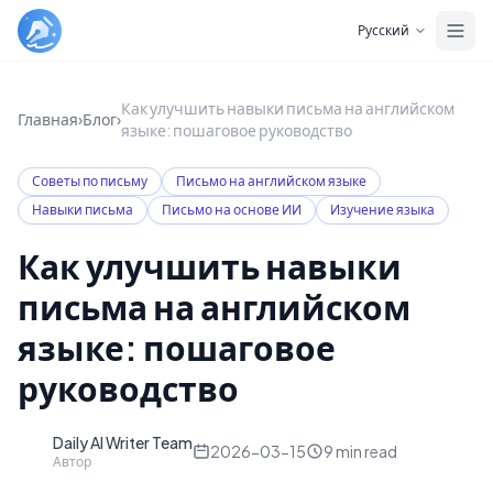
Skip to main content
Русский
Как улучшить навыки письма на английском
Главная
›
Блог
›
языке: пошаговое руководство
Советы по письму
Письмо на английском языке
Навыки письма
Письмо на основе ИИ
Изучение языка
Как улучшить навыки
письма на английском
языке: пошаговое
руководство
Daily AI Writer Team
D
2026-03-15
9
min read
Автор