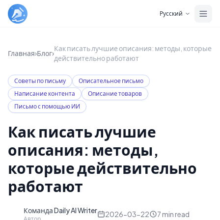
Skip to main content
Русский
Как писать лучшие описания: методы, которые
Главная
›
Блог
›
действительно работают
Советы по письму
Описательное письмо
Написание контента
Описание товаров
Письмо с помощью ИИ
Как писать лучшие
описания: методы,
которые действительно
работают
Команда Daily AI Writer
D
2026-03-22
7
min read
Автор