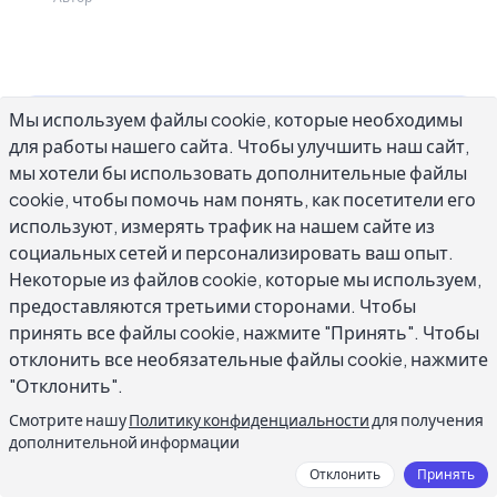
Мы используем файлы cookie, которые необходимы
Умение писать лучшие описания — это один
для работы нашего сайта. Чтобы улучшить наш сайт,
из самых быстрых способов улучшить любой
мы хотели бы использовать дополнительные файлы
текст. Независимо от того, создаете ли вы
cookie, чтобы помочь нам понять, как посетители его
описания товаров, сцены из художественной
используют, измерять трафик на нашем сайте из
социальных сетей и персонализировать ваш опыт.
литературы, объявления о вакансиях или
Некоторые из файлов cookie, которые мы используем,
подписи в социальных сетях, слабое описание
предоставляются третьими сторонами. Чтобы
теряет читателей за считанные секунды.
принять все файлы cookie, нажмите "Принять". Чтобы
Сильное описание привлекает их и держит их
отклонить все необязательные файлы cookie, нажмите
внимание. Различие редко сводится к таланту.
"Отклонить".
Все дело в нескольких конкретных методах,
Смотрите нашу
Политику конфиденциальности
для получения
которые опытные писатели применяют
дополнительной информации
постоянно. В этом руководстве мы разбираем
Отклонить
Принять
эти методы на этапы, которые вы можете