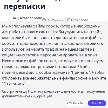
переписки
Daily AI Writer Team
D
2026-04-17
13
min read
Автор
Мы используем файлы cookie, которые необходимы
для работы нашего сайта. Чтобы улучшить наш сайт,
мы хотели бы использовать дополнительные файлы
cookie, чтобы помочь нам понять, как посетители его
используют, измерять трафик на нашем сайте из
Правила грамматики профессиональных
социальных сетей и персонализировать ваш опыт.
деловых писем отделяют компетентных
Некоторые из файлов cookie, которые мы используем,
коммуникаторов от всех остальных в
предоставляются третьими сторонами. Чтобы
почтовом ящике. Исследование Grammarly
принять все файлы cookie, нажмите "Принять". Чтобы
2023 года показало, что 72% лидеров бизнеса
отклонить все необязательные файлы cookie, нажмите
"Отклонить".
говорят, что грамматические ошибки в
письмах напрямую влияют на их восприятие
Смотрите нашу
Политику конфиденциальности
для получения
дополнительной информации
компетентности отправителя. Когда вы
пишете потенциальному клиенту, высшему
Отклонить
Принять