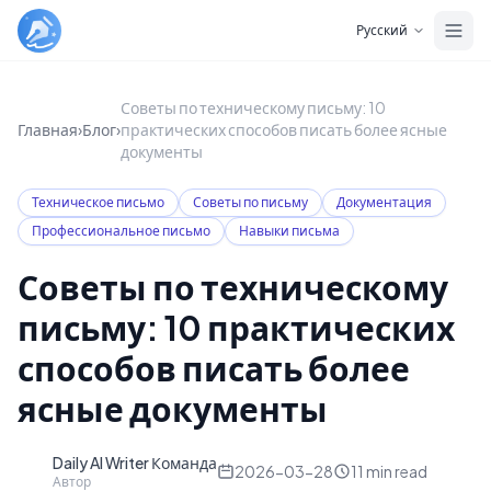
Skip to main content
Русский
Советы по техническому письму: 10
Главная
›
Блог
›
практических способов писать более ясные
документы
Техническое письмо
Советы по письму
Документация
Профессиональное письмо
Навыки письма
Советы по техническому
письму: 10 практических
способов писать более
ясные документы
Daily AI Writer Команда
D
2026-03-28
11
min read
Автор