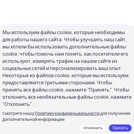
Мы используем файлы cookie, которые необходимы
Советы по техническому письму полезны не
для работы нашего сайта. Чтобы улучшить наш сайт,
только для инженеров-программистов или
мы хотели бы использовать дополнительные файлы
команд документации. Каждый раз, когда вам
cookie, чтобы помочь нам понять, как посетители его
нужно объяснить что-то сложное читателю,
используют, измерять трафик на нашем сайте из
который полагается на точность, вы
социальных сетей и персонализировать ваш опыт.
занимаетесь техническим письмом. Это
Некоторые из файлов cookie, которые мы используем,
руководство охватывает практические
предоставляются третьими сторонами. Чтобы
принять все файлы cookie, нажмите "Принять". Чтобы
методы, которые делают технические
отклонить все необязательные файлы cookie, нажмите
документы более ясными, удобными в
"Отклонить".
использовании и легче понятыми.
Независимо от того, пишете ли вы
Смотрите нашу
Политику конфиденциальности
для получения
дополнительной информации
документацию по API, внутренние отчёты,
стандартные операционные процедуры или
Отклонить
Принять