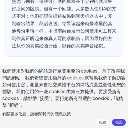
焦虑与拥有一份经过打磨的草稿在十分钟内就准备
好之间的区别。但有一个问题。大多数人使用AI的方
式不对：他们把职位描述粘贴到聊天机器人中，复
制输出结果，然后发送。结果读起来就像堆里的其
他每份申请一样。本指南向你展示如何使用AI工具来
制作真正听起来像真人写的求职信，因为最好的方
法从你的真实经验开始，以你的真实声音结束。
什么是AI生成的求职信？
我們使用對我們的網站運行至關重要的 cookies。為了改善我
們的網站，我們希望使用額外的 cookies 來幫助我們了解訪客
如何使用它，測量來自社交媒體平台的網站流量並個性化您的
AI生成的求职信是借助人工智能写作工具起草的求职信。你
體驗。我們使用的一些 cookies 由第三方提供。要接受所有
向AI提供关于你的背景、你想要的工作和职位发布中的具体
cookies，請點擊 "接受"。要拒絕所有可選的 cookies，請點
要求的信息。然后AI生成一份结构清晰、语法正确的信件，
擊 "拒絕"。
你可以编辑并个性化。
有關更多信息，請參閱我們的
隱私政策
关键词是"编辑"。谷歌和高盛等公司的招聘经理公开表示，
拒絕
接受