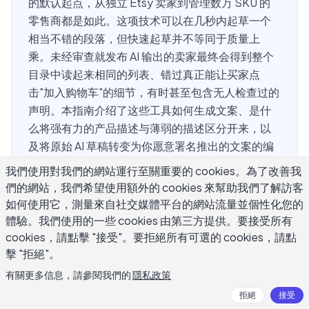
的默认起点，从独立 Etsy 卖家到管理数万 SKU 的
零售商都是如此。这项技术可以在几秒内起草一个
相当不错的段落，但快速起草并不等同于质量上
乘。未经审查就发布 AI 输出的卖家最终会得到整个
目录中读起来相同的列表、错过真正能让买家点
击"加入购物车"的细节，有时甚至包含无人检查过的
声明。本指南介绍了这些工具如何生成文案、是什
么将强有力的产品描述与薄弱的描述区分开来，以
及将原始 AI 草稿转变为你愿意署名推出的文案的编
辑习惯。
我們使用對我們的網站運行至關重要的 cookies。為了改善我
們的網站，我們希望使用額外的 cookies 來幫助我們了解訪客
如何使用它，測量來自社交媒體平台的網站流量並個性化您的
體驗。我們使用的一些 cookies 由第三方提供。要接受所有
AI 生成的产品描述到底是什么？
cookies，請點擊 "接受"。要拒絕所有可選的 cookies，請點
擊 "拒絕"。
AI 生成的产品描述是由语言模型从你提供的一组输入生成
有關更多信息，請參閱我們的
隱私政策
的营销文案：产品名称、其功能、目标平台以及通常某种语
拒絕
接受
气指示。该模型已在大量文本上进行过训练，包括大量现有