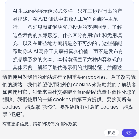
AI 生成的内容示例形式多样：只花三秒钟写出的产
品描述、在 A/B 测试中击败人工写作的邮件主题
行、一条消息就能解决客户投诉的支持回复。了解
这些示例的实际形态、什么区分有用输出和无用填
充、以及在哪些地方编辑是必不可少的，这些都能
帮助你从 AI 写作工具获得真实价值，而不是发布有
损品牌形象的文本。本指南涵盖了六种内容格式的
具体示例，解释了最优秀示例的共同特征，并阐述
了在缺乏适当审核的情况下使用 AI 生成内容所带来
我們使用對我們的網站運行至關重要的 cookies。為了改善我
的风险。
們的網站，我們希望使用額外的 cookies 來幫助我們了解訪客
如何使用它，測量來自社交媒體平台的網站流量並個性化您的
體驗。我們使用的一些 cookies 由第三方提供。要接受所有
cookies，請點擊 "接受"。要拒絕所有可選的 cookies，請點
什么是 AI 生成内容示例？
擊 "拒絕"。
有關更多信息，請參閱我們的
隱私政策
AI 生成内容示例是大型语言模型在接收提示后生成的真实
拒絕
接受
输出。它们涵盖多种格式：电子邮件、社交媒体帖子、产品