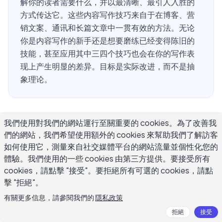
解你的读者需要什么，并以最清晰、最引人入胜的
方式传达它。这些内容写作技巧来自于在博客、营
销文案、通讯和长篇文章中一贯有效的方法。无论
你是内容写作的新手还是想要磨练已经变得陈旧的
技能，甚至应用其中三四个技巧也会在你的写作表
现上产生明显的差异。目标是实际改进，而不是抽
象理论。
内容写作与其他写作形式有什么不同
我們使用對我們的網站運行至關重要的 cookies。為了改善我
們的網站，我們希望使用額外的 cookies 來幫助我們了解訪客
如何使用它，測量來自社交媒體平台的網站流量並個性化您的
内容写作占据了新闻报道、营销和教育之间的特定位置。与
體驗。我們使用的一些 cookies 由第三方提供。要接受所有
学术写作不同，它必须具有吸引力。与纯粹的营销文案不
cookies，請點擊 "接受"。要拒絕所有可選的 cookies，請點
同，它必须真正有用。与文学写作不同，它必须易于扫描。
擊 "拒絕"。
这些相互竞争的要求使内容写作成为一门独特的学科，有其
有關更多信息，請參閱我們的
隱私政策
自己的最佳实践。
拒絕
接受