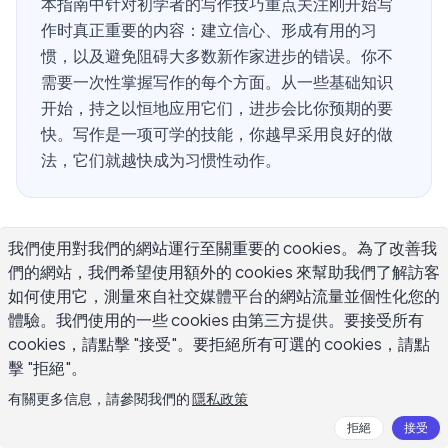
本指南中针对初学者的写作技巧重点关注刚开始写
作时真正重要的内容：建立信心、形成有用的习
惯，以及避免阻碍大多数新作家进步的错误。你不
需要一次性掌握写作的每个方面。从一些基础知识
开始，持之以恒地应用它们，进步会比你预期的要
快。写作是一项可学的技能，你越早采用良好的做
法，它们就越快成为习惯性动作。
初学者写作者最常见的错误是什么？
我們使用對我們的網站運行至關重要的 cookies。為了改善我
們的網站，我們希望使用額外的 cookies 來幫助我們了解訪客
如何使用它，測量來自社交媒體平台的網站流量並個性化您的
理解初学者常见的错误比列出一份待办事项更有用，因为错
體驗。我們使用的一些 cookies 由第三方提供。要接受所有
误正是阻碍进步的原因。最常见的错误是可以预测和纠正
cookies，請點擊 "接受"。要拒絕所有可選的 cookies，請點
的。
擊 "拒絕"。
等待合适的写作条件是初学者最常见的陷阱。完美的条件永
有關更多信息，請參閱我們的
隱私政策
远不会到来。熟练的作家在疲惫、分心、没有灵感和不确定
拒絕
接受