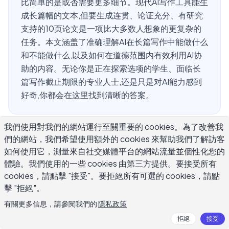
比简单的是或否需要更多细节。现代AI写作工具能生
成长篇幅的文本,但要生成连贯、论证充分、有研究
支持的10页论文是一项比大多数人想象的更复杂的
任务。本文涵盖了准确理解AI在长篇写作中能做什么
和不能做什么,以及如何在道德范围内有效利用AI协
助的内容。无论你是正在探索选项的学生、面临长
篇写作截止期限的专业人士,还是只是对AI能力感到
好奇,你都会在这里找到清晰的答案。
我們使用對我們的網站運行至關重要的 cookies。為了改善我
AI真的能从零开始写10页论文吗?
們的網站，我們希望使用額外的 cookies 來幫助我們了解訪客
如何使用它，測量來自社交媒體平台的網站流量並個性化您的
體驗。我們使用的一些 cookies 由第三方提供。要接受所有
是的,现代AI工具能根据提示生成10页论文,但质量在很大程
cookies，請點擊 "接受"。要拒絕所有可選的 cookies，請點
度上取决于你如何引导过程以及你对输出的处理。一个简单
擊 "拒絕"。
的提示"写一篇关于气候变化的10页论文"会生成一篇10页长
有關更多信息，請參閱我們的
隱私政策
的内容。但这是否是一篇值得阅读的10页论文是另一个问
拒絕
接受
题。