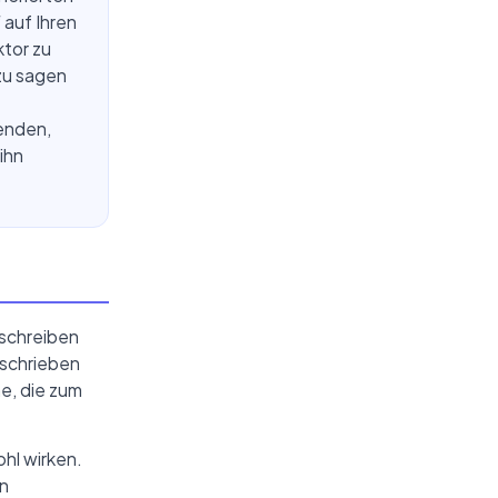
 auf Ihren
ktor zu
zu sagen
wenden,
ihn
uschreiben
eschrieben
e, die zum
hl wirken.
en