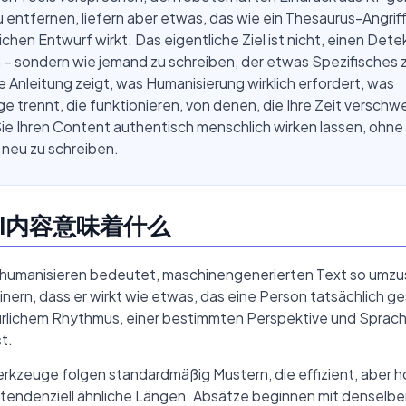
 entfernen, liefern aber etwas, das wie ein Thesaurus-Angriff
ichen Entwurf wirkt. Das eigentliche Ziel ist nicht, einen Dete
 – sondern wie jemand zu schreiben, der etwas Spezifisches 
e Anleitung zeigt, was Humanisierung wirklich erfordert, was
 trennt, die funktionieren, von denen, die Ihre Zeit versch
ie Ihren Content authentisch menschlich wirken lassen, ohne 
 neu zu schreiben.
I内容意味着什么
u humanisieren bedeutet, maschinengenerierten Text so umz
inern, dass er wirkt wie etwas, das eine Person tatsächlich g
türlichem Rhythmus, einer bestimmten Perspektive und Sprach
t.
rkzeuge folgen standardmäßig Mustern, die effizient, aber ho
tendenziell ähnliche Längen. Absätze beginnen mit denselb