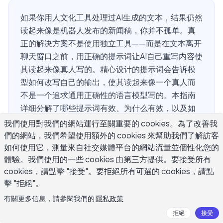
如果你用人文化工具处理过AI生成的文本，结果仍然
读起来像是机器人发布的新闻稿，你并不孤单。真
正的解决方案不是使用独立工具——而是在文本离开
聊天窗口之前，用正确的提示词让AI自己重写内容使
其读起来像真人写的。精心设计的提示词会告诉模
型如何改写自己的输出，使其读起来像一个真人而
不是一个追求通用正确性的语言模型写的。本指南
详细分解了哪些提示词有效、为什么有效，以及如
何立即复制并调整这些提示词以适应你自己的写
我們使用對我們的網站運行至關重要的 cookies。為了改善我
作。
們的網站，我們希望使用額外的 cookies 來幫助我們了解訪客
如何使用它，測量來自社交媒體平台的網站流量並個性化您的
體驗。我們使用的一些 cookies 由第三方提供。要接受所有
cookies，請點擊 "接受"。要拒絕所有可選的 cookies，請點
为什么AI文本听起来那么机械？
擊 "拒絕"。
有關更多信息，請參閱我們的
隱私政策
AI文本以可预测的方式暴露自己。最常见的迹象包括：过度
拒絕
接受
使用过渡短语如 Furthermore、Moreover 和 It is worth