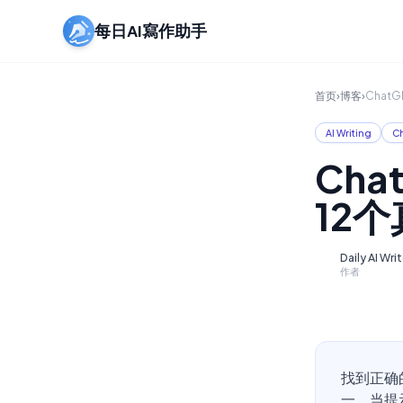
每日AI寫作助手
首页
›
博客
›
Chat
AI Writing
C
Ch
12
Daily AI Wri
D
作者
找到正确
一。当提