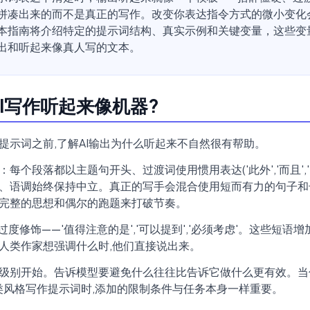
拼凑出来的而不是真正的写作。改变你表达指令方式的微小变化
本指南将介绍特定的提示词结构、真实示例和关键变量，这些变
出和听起来像真人写的文本。
I写作听起来像机器?
提示词之前,了解AI输出为什么听起来不自然很有帮助。
每个段落都以主题句开头、过渡词使用惯用表达('此外','而且','
、语调始终保持中立。真正的写手会混合使用短而有力的句子和
完整的思想和偶尔的跑题来打破节奏。
过度修饰——'值得注意的是','可以提到','必须考虑'。这些短语
人类作家想强调什么时,他们直接说出来。
级别开始。告诉模型要避免什么往往比告诉它做什么更有效。当
T人类风格写作提示词时,添加的限制条件与任务本身一样重要。