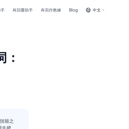
助手
AI 回覆助手
AI 寫作教練
Blog
中文
词：
用技能之
渡生硬、