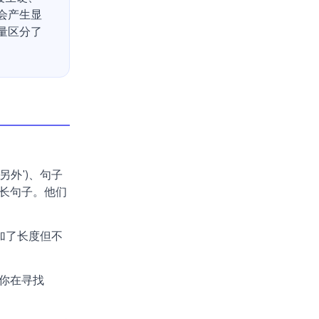
会产生显
量区分了
另外')、句子
长句子。他们
增加了长度但不
你在寻找