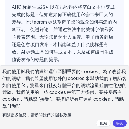
AI IG 标题生成器可以在几秒钟内将空白文本框变成
完成的标题 – 但知道如何正确使用它会带来巨大的
差异。Instagram 标题塑造了您的观众如何与您的内
容互动，促进评论，并通过算法中的关键字信号影
响覆盖范围。无论您是为个人品牌、电子商务商店
还是创意项目发布 – 本指南涵盖了什么使标题有
效、AI 标题工具如何生成文本，以及如何编写生成
值得发布的标题的提示。
我們使用對我們的網站運行至關重要的 cookies。為了改善我
們的網站，我們希望使用額外的 cookies 來幫助我們了解訪客
什么是 AI IG 标题生成器？
如何使用它，測量來自社交媒體平台的網站流量並個性化您的
體驗。我們使用的一些 cookies 由第三方提供。要接受所有
cookies，請點擊 "接受"。要拒絕所有可選的 cookies，請點
AI IG 标题生成器是一个使用语言模型根据您提供的描述、
擊 "拒絕"。
图像内容或关键字撰写 Instagram 标题的工具。您给它一些
有關更多信息，請參閱我們的
隱私政策
东西 – 产品名称、情绪、主题 – 它会输出一个标题草稿，有
时还包括主题标签建议。
拒絕
接受