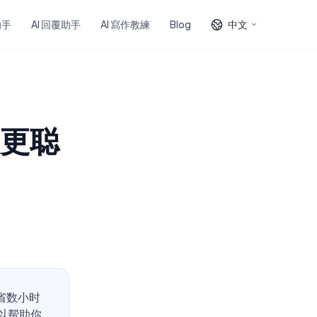
助手
AI 回覆助手
AI 寫作教練
Blog
中文
快更聪
省数小时
以帮助你