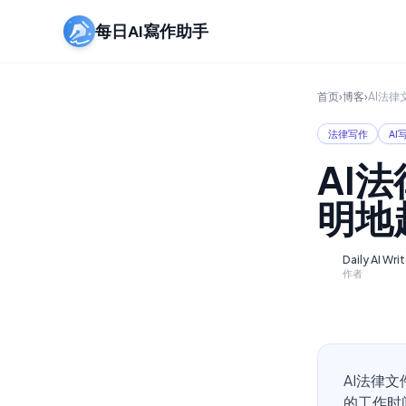
每日AI寫作助手
首页
›
博客
›
AI法
法律写作
AI
AI
明地
Daily AI Wri
D
作者
AI法律
的工作时