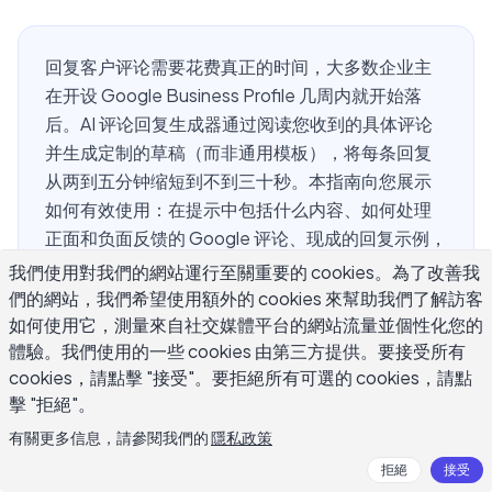
回复客户评论需要花费真正的时间，大多数企业主
在开设 Google Business Profile 几周内就开始落
后。AI 评论回复生成器通过阅读您收到的具体评论
并生成定制的草稿（而非通用模板），将每条回复
从两到五分钟缩短到不到三十秒。本指南向您展示
如何有效使用：在提示中包括什么内容、如何处理
正面和负面反馈的 Google 评论、现成的回复示例，
以及在发布前仍需应用自己判断的地方。
我們使用對我們的網站運行至關重要的 cookies。為了改善我
們的網站，我們希望使用額外的 cookies 來幫助我們了解訪客
如何使用它，測量來自社交媒體平台的網站流量並個性化您的
體驗。我們使用的一些 cookies 由第三方提供。要接受所有
什么是 AI 评论回复生成器，它如何工
cookies，請點擊 "接受"。要拒絕所有可選的 cookies，請點
作？
擊 "拒絕"。
有關更多信息，請參閱我們的
隱私政策
客户评论的完整文本
拒絕
接受