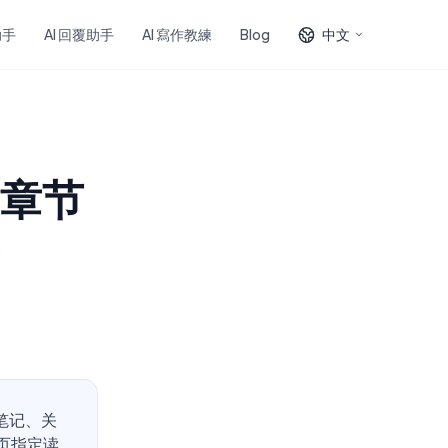
助手
AI 回覆助手
AI 寫作教練
Blog
中文
杂章节
笔记、关
页指定读