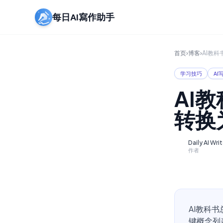
每日AI寫作助手
首页
›
博客
›
AI教
学习技巧
AI
AI
转换
Daily AI Wri
D
作者
AI教科
键概念列