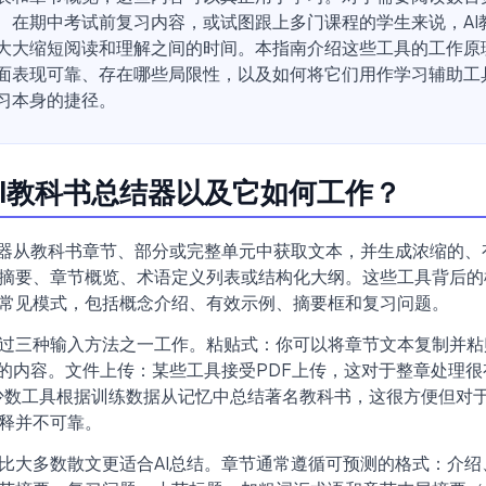
、在期中考试前复习内容，或试图跟上多门课程的学生来说，AI
大大缩短阅读和理解之间的时间。本指南介绍这些工具的工作原
面表现可靠、存在哪些局限性，以及如何将它们用作学习辅助工
习本身的捷径。
AI教科书总结器以及它如何工作？
结器从教科书章节、部分或完整单元中获取文本，并生成浓缩的、
摘要、章节概览、术语定义列表或结构化大纲。这些工具背后的
常见模式，包括概念介绍、有效示例、摘要框和复习问题。
过三种输入方法之一工作。粘贴式：你可以将章节文本复制并粘
供的内容。文件上传：某些工具接受PDF上传，这对于整章处理
：少数工具根据训练数据从记忆中总结著名教科书，这很方便但对
释并不可靠。
比大多数散文更适合AI总结。章节通常遵循可预测的格式：介绍