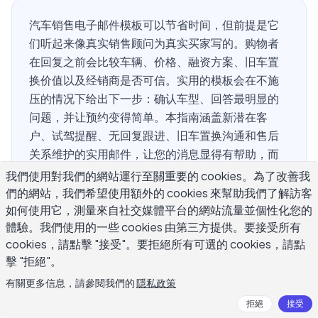
汽车销售电子邮件模板可以节省时间，但前提是它
们听起来像真实销售顾问为真实买家写的。购物者
在回复之前会比较车辆、价格、融资方案、旧车置
换价值以及经销商是否可信。实用的模板会在不施
压的情况下给出下一步：确认车型、回答最明显的
问题，并让预约变得简单。本指南涵盖新潜在客
户、试驾提醒、无回复跟进、旧车置换沟通和售后
关系维护的实用邮件，让您的消息显得有帮助，而
不是像自动发送。
我們使用對我們的網站運行至關重要的 cookies。為了改善我
們的網站，我們希望使用額外的 cookies 來幫助我們了解訪客
如何使用它，測量來自社交媒體平台的網站流量並個性化您的
體驗。我們使用的一些 cookies 由第三方提供。要接受所有
是什么让汽车销售电子邮件模板奏效？
cookies，請點擊 "接受"。要拒絕所有可選的 cookies，請點
擊 "拒絕"。
最好的汽车销售电子邮件模板是具体的、简洁的和易于操作
有關更多信息，請參閱我們的
隱私政策
的。询问车辆的购买者不想要泛泛的经销商宣传册。他们想
拒絕
接受
知道这辆车是否可用、下一步是什么，以及您是否会浪费他