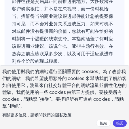
邮件往往是交易真正向前推进的地方。大多数潜在
客户确实很忙，并不是在忽视您，而一份时机恰
当、措辞得当的商业建议跟进邮件能让您的提案保
持可见，而不会对业务关系造成压力。如果时机不
对或邮件没有提供新的价值，您就有可能在恰好的
时刻将一个温暖的线索变冷。本指南涵盖了何时应
该跟进商业建议、该说什么、哪些主题行有效、在
放弃之前应该联系多少次，以及可用于适应跟进序
列各个阶段的现成模板。
我們使用對我們的網站運行至關重要的 cookies。為了改善我
們的網站，我們希望使用額外的 cookies 來幫助我們了解訪客
何时应该跟进商业建议？
如何使用它，測量來自社交媒體平台的網站流量並個性化您的
體驗。我們使用的一些 cookies 由第三方提供。要接受所有
cookies，請點擊 "接受"。要拒絕所有可選的 cookies，請點
发送商业建议跟进邮件的速度取决于两个因素：潜在客户是
擊 "拒絕"。
否给了您一个决策时间表，以及项目有多大。
有關更多信息，請參閱我們的
隱私政策
如果潜在客户提到了他们回复的具体日期，就在那一天进行
拒絕
接受