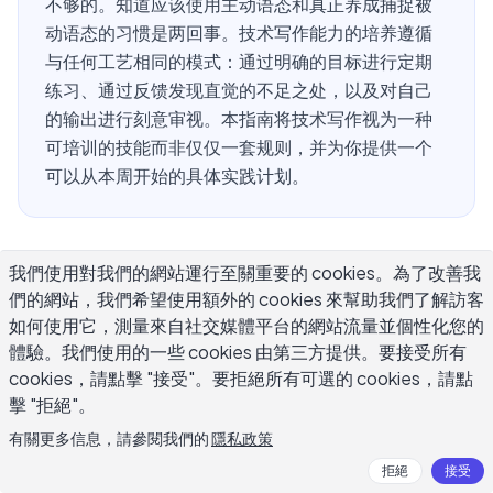
不够的。知道应该使用主动语态和真正养成捕捉被
动语态的习惯是两回事。技术写作能力的培养遵循
与任何工艺相同的模式：通过明确的目标进行定期
练习、通过反馈发现直觉的不足之处，以及对自己
的输出进行刻意审视。本指南将技术写作视为一种
可培训的技能而非仅仅一套规则，并为你提供一个
可以从本周开始的具体实践计划。
为什么技术写作能力需要刻意练习来建
我們使用對我們的網站運行至關重要的 cookies。為了改善我
們的網站，我們希望使用額外的 cookies 來幫助我們了解訪客
立？
如何使用它，測量來自社交媒體平台的網站流量並個性化您的
體驗。我們使用的一些 cookies 由第三方提供。要接受所有
技术写作能力是一种专业技能，大多数人试图通过耳濡目染
cookies，請點擊 "接受"。要拒絕所有可選的 cookies，請點
而不是实际练习来发展。他们阅读一份风格指南，吸收一些
擊 "拒絕"。
技巧，然后回到原有的写作习惯。结果是进步微乎其微，很
有關更多信息，請參閱我們的
隱私政策
快就会陷入瓶颈。
拒絕
接受