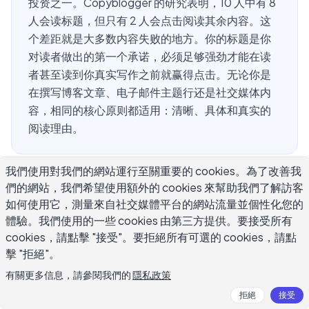
投资之一。Copyblogger 的研究表明，10 人中有 8
人会读标题，但只有 2 人会点击阅读其余内容。这
个差距就是大多数内容失败的地方。你的标题是你
对读者做出的第一个承诺，必须足够强劲才能在读
者甚至读到你真实写作之前就赢得点击。无论你是
在撰写博客文章、电子邮件主题行还是社交媒体内
容，相同的核心原则都适用：清晰、具体和真实的
阅读理由。
我們使用對我們的網站運行至關重要的 cookies。為了改善我
为什么标题比你想象的更重要？
們的網站，我們希望使用額外的 cookies 來幫助我們了解訪客
如何使用它，測量來自社交媒體平台的網站流量並個性化您的
體驗。我們使用的一些 cookies 由第三方提供。要接受所有
大多数作家花数小时打磨他们的文章，然后只花两分钟写标
cookies，請點擊 "接受"。要拒絕所有可選的 cookies，請點
题。这是一个代价昂贵的优先级颠倒。
擊 "拒絕"。
被许多人认为历史上最伟大的广告文案撰写人 David Ogilvy
有關更多信息，請參閱我們的
隱私政策
记录了一个事实：阅读标题的人数是阅读正文的人数的五
拒絕
接受