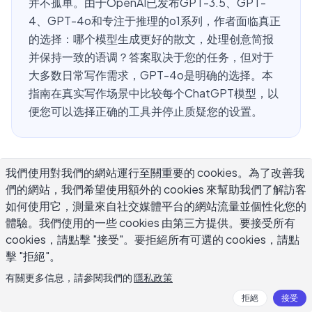
并不孤单。由于OpenAI已发布GPT-3.5、GPT-
4、GPT-4o和专注于推理的o1系列，作者面临真正
的选择：哪个模型生成更好的散文，处理创意简报
并保持一致的语调？答案取决于您的任务，但对于
大多数日常写作需求，GPT-4o是明确的选择。本
指南在真实写作场景中比较每个ChatGPT模型，以
便您可以选择正确的工具并停止质疑您的设置。
总体来说，写作最好的ChatGPT模型是
我們使用對我們的網站運行至關重要的 cookies。為了改善我
們的網站，我們希望使用額外的 cookies 來幫助我們了解訪客
什么?
如何使用它，測量來自社交媒體平台的網站流量並個性化您的
體驗。我們使用的一些 cookies 由第三方提供。要接受所有
对于大多数写作任务，GPT-4o是目前可用的最好的
cookies，請點擊 "接受"。要拒絕所有可選的 cookies，請點
ChatGPT模型。它结合了高质量的语言、快速的响应时间
擊 "拒絕"。
和128,000个令牌的上下文窗口，足以处理全文文章、详细
有關更多信息，請參閱我們的
隱私政策
的简报和多章节文档而不会丢失主题。
拒絕
接受