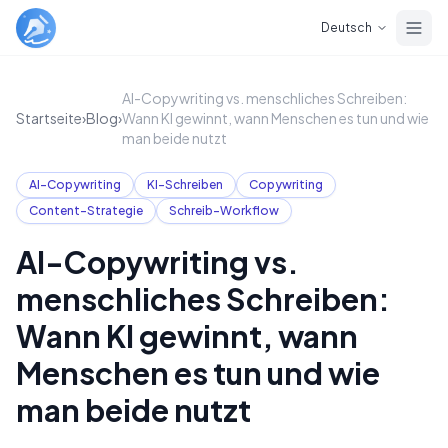
Skip to main content
Deutsch
AI-Copywriting vs. menschliches Schreiben:
Startseite
›
Blog
›
Wann KI gewinnt, wann Menschen es tun und wie
man beide nutzt
AI-Copywriting
KI-Schreiben
Copywriting
Content-Strategie
Schreib-Workflow
AI-Copywriting vs.
menschliches Schreiben:
Wann KI gewinnt, wann
Menschen es tun und wie
man beide nutzt