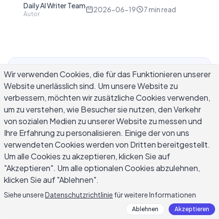
Daily AI Writer Team
D
2026-06-19
7
min read
Autor
Wir verwenden Cookies, die für das Funktionieren unserer
Die Debatte über AI-Copywriting vs.
Website unerlässlich sind. Um unsere Website zu
menschliches Schreiben hat das theoretische
verbessern, möchten wir zusätzliche Cookies verwenden,
Stadium längst verlassen. Marketing-Teams,
um zu verstehen, wie Besucher sie nutzen, den Verkehr
Einzelne Creator und Content-Strategen nutzen
von sozialen Medien zu unserer Website zu messen und
KI-Tools täglich neben menschlichen Autoren,
Ihre Erfahrung zu personalisieren. Einige der von uns
und die Frage hat sich verschoben: nicht mehr ob
verwendeten Cookies werden von Dritten bereitgestellt.
KI schreiben kann, sondern wann sie schreiben
Um alle Cookies zu akzeptieren, klicken Sie auf
sollte und wann nicht. Dieser Artikel zeigt genau
"Akzeptieren". Um alle optionalen Cookies abzulehnen,
diese Grenzlinie auf: wo AI-Copywriting echte
klicken Sie auf "Ablehnen".
Vorteile gegenüber menschlichem Drafting hat,
Siehe unsere
Datenschutzrichtlinie
für weitere Informationen
wo menschliche Autoren bessere Arbeit leisten,
Ablehnen
Akzeptieren
und wie man einen Hybrid-Workflow aufbaut, der