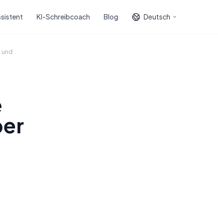
sistent
KI-Schreibcoach
Blog
Deutsch
a und
e
ber