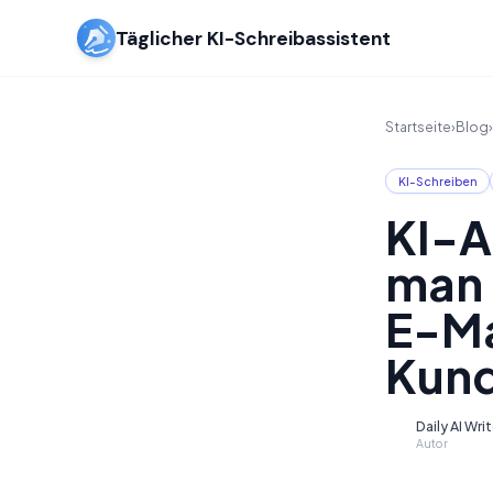
Täglicher KI-Schreibassistent
Startseite
›
Blog
›
KI-Schreiben
KI-A
man 
E-Ma
Kund
Daily AI Wri
D
Autor