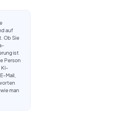
de
nd auf
t. Ob Sie
a-
rung ist
ie Person
 KI-
E-Mail,
tworten
d wie man