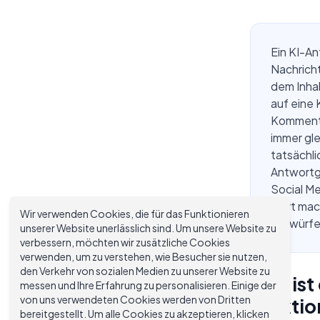
Ein KI-A
Nachrich
dem Inhal
auf eine
Kommenta
immer gle
tatsächli
Antwortge
Social M
wert mach
Wir verwenden Cookies, die für das Funktionieren
Entwürfe
unserer Website unerlässlich sind. Um unsere Website zu
verbessern, möchten wir zusätzliche Cookies
verwenden, um zu verstehen, wie Besucher sie nutzen,
den Verkehr von sozialen Medien zu unserer Website zu
Was ist
messen und Ihre Erfahrung zu personalisieren. Einige der
von uns verwendeten Cookies werden von Dritten
funktio
bereitgestellt. Um alle Cookies zu akzeptieren, klicken