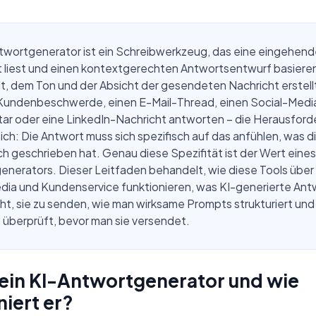
ntwortgenerator ist ein Schreibwerkzeug, das eine eingehen
t liest und einen kontextgerechten Antwortsentwurf basiere
t, dem Ton und der Absicht der gesendeten Nachricht erstell
 Kundenbeschwerde, einen E-Mail-Thread, einen Social-Medi
r oder eine LinkedIn-Nachricht antworten – die Herausforde
ich: Die Antwort muss sich spezifisch auf das anfühlen, was d
ch geschrieben hat. Genau diese Spezifität ist der Wert eines
nerators. Dieser Leitfaden behandelt, wie diese Tools über 
edia und Kundenservice funktionieren, was KI-generierte An
t, sie zu senden, wie man wirksame Prompts strukturiert un
 überprüft, bevor man sie versendet.
 ein KI-Antwortgenerator und wie
niert er?