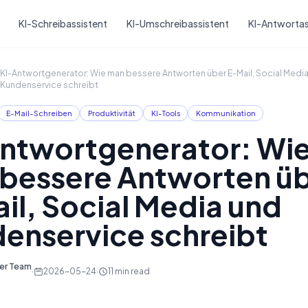
Skip to main content
KI-Schreibassistent
KI-Umschreibassistent
KI-Antwortas
KI-Antwortgenerator: Wie man bessere Antworten über E-Mail, Social Medi
Kundenservice schreibt
E-Mail-Schreiben
Produktivität
KI-Tools
Kommunikation
ntwortgenerator: Wi
bessere Antworten ü
il, Social Media und
enservice schreibt
ter Team
·
2026-05-24
·
11
min read