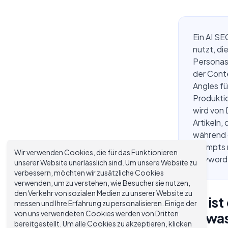
Ein AI SE
nutzt, d
Personas 
der Conte
Angles f
Produktio
wird von 
Artikeln,
während o
Prompts 
Wir verwenden Cookies, die für das Funktionieren
Keyword-
unserer Website unerlässlich sind. Um unsere Website zu
verbessern, möchten wir zusätzliche Cookies
verwenden, um zu verstehen, wie Besucher sie nutzen,
den Verkehr von sozialen Medien zu unserer Website zu
Was ist
messen und Ihre Erfahrung zu personalisieren. Einige der
von uns verwendeten Cookies werden von Dritten
und was
bereitgestellt. Um alle Cookies zu akzeptieren, klicken