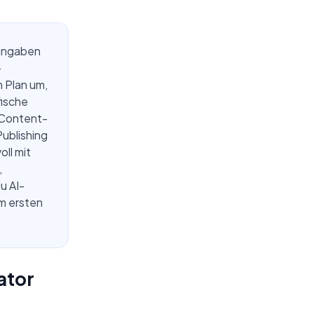
Eingaben
-
n Plan um,
fische
 Content-
ublishing
oll mit
,
u AI-
m ersten
ator