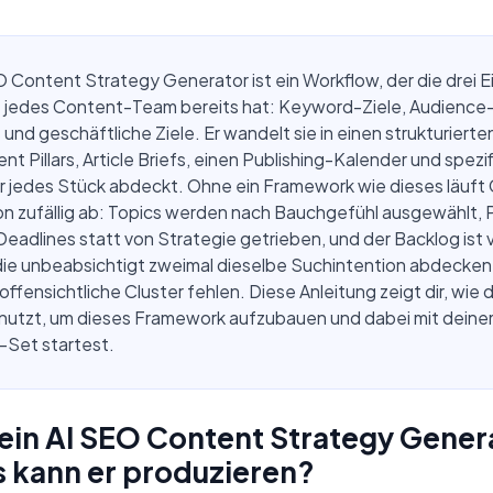
O Content Strategy Generator ist ein Workflow, der die drei 
ie jedes Content-Team bereits hat: Keyword-Ziele, Audience
und geschäftliche Ziele. Er wandelt sie in einen strukturierte
nt Pillars, Article Briefs, einen Publishing-Kalender und spezi
ür jedes Stück abdeckt. Ohne ein Framework wie dieses läuft
n zufällig ab: Topics werden nach Bauchgefühl ausgewählt, P
Deadlines statt von Strategie getrieben, und der Backlog ist v
 die unbeabsichtigt zweimal dieselbe Suchintention abdecken
ffensichtliche Cluster fehlen. Diese Anleitung zeigt dir, wie d
nutzt, um dieses Framework aufzubauen und dabei mit deine
Set startest.
 ein AI SEO Content Strategy Gener
 kann er produzieren?