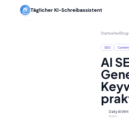
Täglicher KI-Schreibassistent
Startseite
›
Blog
›
SEO
Conten
AI S
Gene
Keyw
prak
Daily AI Wri
D
Autor