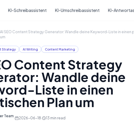
Skip to main content
KI-Schreibassistent
KI-Umschreibassistent
KI-Antwortas
AI SEO Content Strategy Generator: Wandle deine Keyword-Liste in einen p
um
t Strategy
AI Writing
Content Marketing
EO Content Strategy
rator: Wandle deine
ord-Liste in einen
tischen Plan um
ter Team
·
2026-06-18
·
13
min read