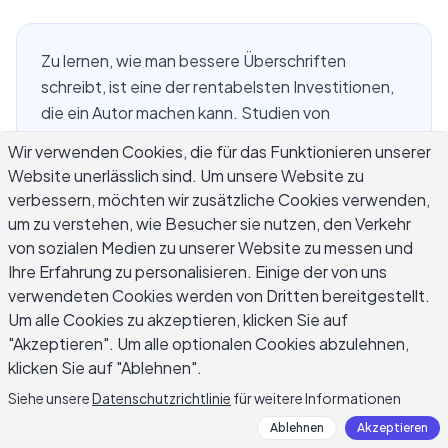
Zu lernen, wie man bessere Überschriften
schreibt, ist eine der rentabelsten Investitionen,
die ein Autor machen kann. Studien von
Copyblogger zeigen, dass 8 von 10 Menschen
Wir verwenden Cookies, die für das Funktionieren unserer
eine Überschrift lesen, aber nur 2 von 10 zum
Website unerlässlich sind. Um unsere Website zu
Lesen des Restes klicken. Diese Lücke ist, wo die
verbessern, möchten wir zusätzliche Cookies verwenden,
meisten Inhalte scheitern. Ihre Überschrift ist das
um zu verstehen, wie Besucher sie nutzen, den Verkehr
erste Versprechen, das Sie einem Leser geben,
von sozialen Medien zu unserer Website zu messen und
und es muss stark genug sein, um den Klick zu
Ihre Erfahrung zu personalisieren. Einige der von uns
verdienen, bevor ein Wort Ihres tatsächlichen
verwendeten Cookies werden von Dritten bereitgestellt.
Um alle Cookies zu akzeptieren, klicken Sie auf
Schreibens gelesen wird. Egal ob Sie Blog-
"Akzeptieren". Um alle optionalen Cookies abzulehnen,
Beiträge, E-Mail-Betreffzeilen oder Social-
klicken Sie auf "Ablehnen".
Media-Inhalte verfassen, die gleichen
Kernprinzipien gelten: Klarheit, Spezifität und ein
Siehe unsere
Datenschutzrichtlinie
für weitere Informationen
echter Grund weiterzulesen.
Ablehnen
Akzeptieren