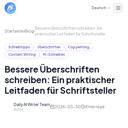
Skip to main content
Deutsch
Bessere Überschriften schreiben: Ein
Startseite
›
Blog
›
praktischer Leitfaden für Schriftsteller
Schreibtipps
Überschriften
Copywriting
Content Writing
KI-Schreiben
Bessere Überschriften
schreiben: Ein praktischer
Leitfaden für Schriftsteller
Daily AI Writer Team
D
2026-03-30
8
min read
Autor