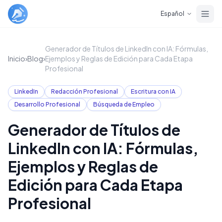
Skip to main content
Español
Generador de Títulos de LinkedIn con IA: Fórmulas,
Inicio
›
Blog
›
Ejemplos y Reglas de Edición para Cada Etapa
Profesional
LinkedIn
Redacción Profesional
Escritura con IA
Desarrollo Profesional
Búsqueda de Empleo
Generador de Títulos de
LinkedIn con IA: Fórmulas,
Ejemplos y Reglas de
Edición para Cada Etapa
Profesional