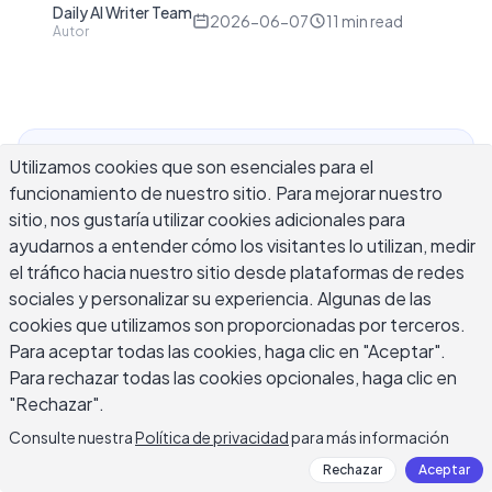
Daily AI Writer Team
D
2026-06-07
11
min read
Autor
Utilizamos cookies que son esenciales para el
Un generador de títulos de LinkedIn con IA realiza
funcionamiento de nuestro sitio. Para mejorar nuestro
un trabajo específico: escribe la línea de 220
sitio, nos gustaría utilizar cookies adicionales para
caracteres que aparece directamente bajo tu
ayudarnos a entender cómo los visitantes lo utilizan, medir
nombre y te sigue en todas partes en LinkedIn —
el tráfico hacia nuestro sitio desde plataformas de redes
resultados de búsqueda, solicitudes de conexión,
sociales y personalizar su experiencia. Algunas de las
hilos de comentarios y bandejas de entrada de
cookies que utilizamos son proporcionadas por terceros.
reclutadores. A diferencia de tu sección Acerca
Para aceptar todas las cookies, haga clic en "Aceptar".
De, tu título tiene aproximadamente dos
Para rechazar todas las cookies opcionales, haga clic en
segundos para obtener un clic. La mayoría de los
"Rechazar".
profesionales lo dejan como su título actual o lo
Consulte nuestra
Política de privacidad
para más información
llenan de palabras de moda como "líder orientado
Rechazar
Aceptar
a resultados" que no dicen nada al espectador.