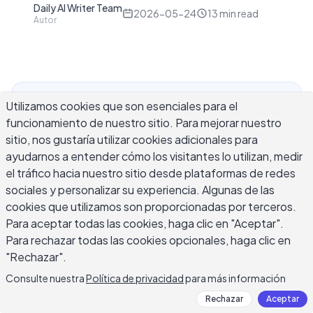
Daily AI Writer Team
D
2026-05-24
13
min read
Autor
Utilizamos cookies que son esenciales para el
Un generador de respuestas con IA es una
funcionamiento de nuestro sitio. Para mejorar nuestro
herramienta de escritura que lee un mensaje
sitio, nos gustaría utilizar cookies adicionales para
entrante y redacta una respuesta
ayudarnos a entender cómo los visitantes lo utilizan, medir
contextualmente apropiada basada en el
el tráfico hacia nuestro sitio desde plataformas de redes
contenido, tono e intención del mensaje enviado.
sociales y personalizar su experiencia. Algunas de las
Ya sea respondiendo a una queja del cliente, un
cookies que utilizamos son proporcionadas por terceros.
hilo de correo electrónico, un comentario en
Para aceptar todas las cookies, haga clic en "Aceptar".
redes sociales o un mensaje de LinkedIn, el
Para rechazar todas las cookies opcionales, haga clic en
desafío es el mismo: la respuesta debe sentirse
"Rechazar".
específica para lo que la persona realmente
Consulte nuestra
Política de privacidad
para más información
escribió. Esa especificidad es exactamente
Rechazar
Aceptar
donde un generador de respuestas con IA