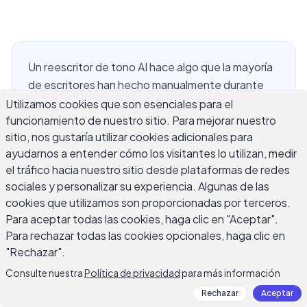
Un reescritor de tono AI hace algo que la mayoría
de escritores han hecho manualmente durante
años: toma un texto y ajusta cómo suena sin
Utilizamos cookies que son esenciales para el
funcionamiento de nuestro sitio. Para mejorar nuestro
cambiar lo que dice. Ya sea que estés suavizando
sitio, nos gustaría utilizar cookies adicionales para
un correo electrónico brusco a un compañero de
ayudarnos a entender cómo los visitantes lo utilizan, medir
trabajo, haciendo que un informe formal se sienta
el tráfico hacia nuestro sitio desde plataformas de redes
más accesible, o transformando una publicación
sociales y personalizar su experiencia. Algunas de las
de blog casual en algo lo suficientemente
cookies que utilizamos son proporcionadas por terceros.
profesional para enviar a un cliente, el problema
Para aceptar todas las cookies, haga clic en "Aceptar".
subyacente es el mismo. El mensaje es correcto,
Para rechazar todas las cookies opcionales, haga clic en
pero la voz no. Lo resuelve más rápido que
"Rechazar".
reescribir desde cero, y las herramientas
Consulte nuestra
Política de privacidad
para más información
modernas se han vuelto lo suficientemente
Rechazar
Aceptar
buenas para manejar los cambios sutiles que