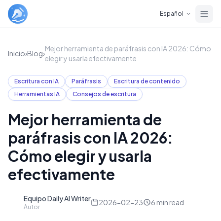
Skip to main content
Español
Mejor herramienta de paráfrasis con IA 2026: Cómo
Inicio
›
Blog
›
elegir y usarla efectivamente
Escritura con IA
Paráfrasis
Escritura de contenido
Herramientas IA
Consejos de escritura
Mejor herramienta de
paráfrasis con IA 2026:
Cómo elegir y usarla
efectivamente
Equipo Daily AI Writer
D
2026-02-23
6
min read
Autor