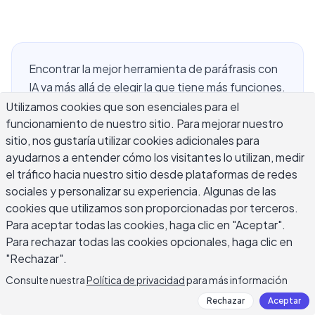
Encontrar la mejor herramienta de paráfrasis con
IA va más allá de elegir la que tiene más funciones.
Depende de qué estés reescribiendo, cuánto
Utilizamos cookies que son esenciales para el
funcionamiento de nuestro sitio. Para mejorar nuestro
control deseas sobre la salida, y si la herramienta
sitio, nos gustaría utilizar cookies adicionales para
preserva tu significado previsto mientras mejora
ayudarnos a entender cómo los visitantes lo utilizan, medir
genuinamente la claridad. La paráfrasis con IA ha
el tráfico hacia nuestro sitio desde plataformas de redes
superado ampliamente el simple intercambio de
sociales y personalizar su experiencia. Algunas de las
sinónimos – las herramientas modernas entienden
cookies que utilizamos son proporcionadas por terceros.
estructura de oraciones, contexto y tono.
Para aceptar todas las cookies, haga clic en "Aceptar".
Usadas correctamente, pueden ayudarte a
Para rechazar todas las cookies opcionales, haga clic en
reescribir borradores poco claros, simplificar
"Rechazar".
pasajes complejos, ajustar formalidad, y producir
Consulte nuestra
Política de privacidad
para más información
contenido más limpio en una fracción del tiempo
Rechazar
Aceptar
que tomaría manualmente.