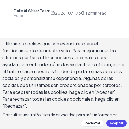
Daily AI Writer Team
D
2026-07-03
12
min read
Autor
Utilizamos cookies que son esenciales para el
funcionamiento de nuestro sitio. Para mejorar nuestro
La mayoría de las personas buscan un ejemplo de
sitio, nos gustaría utilizar cookies adicionales para
correo de respuesta automática esperando otra
ayudarnos a entender cómo los visitantes lo utilizan, medir
plantilla de mensaje de vacaciones, pero las
el tráfico hacia nuestro sitio desde plataformas de redes
respuestas automáticas cubren mucho más
sociales y personalizar su experiencia. Algunas de las
terreno que simplemente alguien ausente de su
cookies que utilizamos son proporcionadas por terceros.
escritorio. Una bandeja de soporte necesita una
Para aceptar todas las cookies, haga clic en "Aceptar".
en el momento en que llega un ticket. Un equipo
Para rechazar todas las cookies opcionales, haga clic en
de contratación necesita una en el segundo en
"Rechazar".
que llega una solicitud. Las confirmaciones de
Consulte nuestra
Política de privacidad
para más información
pedidos, los reconocimientos de solicitudes, los
Rechazar
Aceptar
avisos de retrasos y las bandejas de entrada del