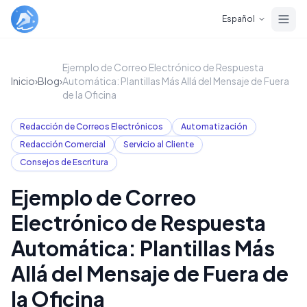
Skip to main content
Español
Ejemplo de Correo Electrónico de Respuesta
Inicio
›
Blog
›
Automática: Plantillas Más Allá del Mensaje de Fuera
de la Oficina
Redacción de Correos Electrónicos
Automatización
Redacción Comercial
Servicio al Cliente
Consejos de Escritura
Ejemplo de Correo
Electrónico de Respuesta
Automática: Plantillas Más
Allá del Mensaje de Fuera de
la Oficina