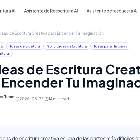
Skip to main content
itura AI
Asistente de Reescritura AI
Asistente de respuesta AI
deas de Escritura Creativa para Encender Tu Imaginación
va
Ideas de Escritura
Solicitudes de Escritura
Ideas para Historias
ritura
deas de Escritura Crea
 Encender Tu Imagina
ter Team
·
2026-03-22
·
14
min read
deas de escritura creativa es una de las partes más difíciles d