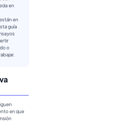
queda en
 están en
sta guía
ensayos
rtir
ndo o
rabajar.
iva
siguen
ento en que
ensión