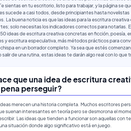
Te sientas en tu escritorio, listo para trabajar, y la página se 
es sucede a casi todos, desde principiantes hasta novelistas
s. La buena noticia es que las ideas para la escritura creativa
tes; solo necesitas los indicadores correctos para notarlas. E
 50 ideas de escritura creativa concretas en ficción, poesía, 
s y escritura especulativa, más métodos prácticos para conve
r chispa en un borrador completo. Ya sea que estés comenza
salir de una rutina, estas ideas te darán algo real con lo que t
ce que una idea de escritura creat
a pena perseguir?
 ideas merecen una historia completa. Muchos escritores per
e suenan interesantes en teoría pero se desmorona el mom
scribir. Las ideas que tienden a funcionar son aquellas con t
una situación donde algo significativo está en juego.