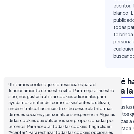
escritor. 
blanco. L
publicado
todas par
te brinda
personale
cualquie
buscando 
¿Qué ha
Utilizamos cookies que son esenciales para el
valga l
funcionamiento de nuestro sitio. Para mejorar nuestro
sitio, nos gustaría utilizar cookies adicionales para
ayudarnos a entender cómo los visitantes lo utilizan,
No todas las
medir el tráfico hacia nuestro sitio desde plataformas
conceptos qu
de redes sociales y personalizar su experiencia. Algunas
de las cookies que utilizamos son proporcionadas por
comienzas a e
terceros. Para aceptar todas las cookies, haga clic en
incorporada, 
"Aceptar". Para rechazar todas las cookies opcionales,