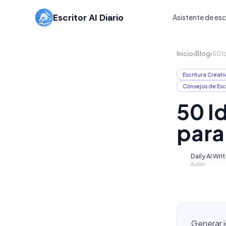
Escritor AI Diario
Asistente de escr
Inicio
›
Blog
›
50 I
Escritura Creati
Consejos de Esc
50 I
para
Daily AI Wri
D
Autor
Generar i