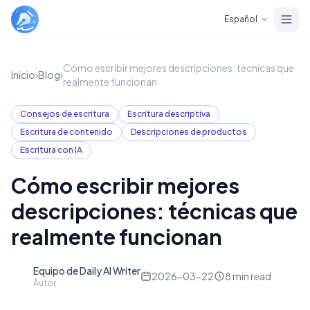
Skip to main content
Español
Cómo escribir mejores descripciones: técnicas que
Inicio
›
Blog
›
realmente funcionan
Consejos de escritura
Escritura descriptiva
Escritura de contenido
Descripciones de productos
Escritura con IA
Cómo escribir mejores
descripciones: técnicas que
realmente funcionan
Equipo de Daily AI Writer
D
2026-03-22
8
min read
Autor