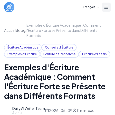
Skip to main content
Français
Exemples d'Écriture Académique : Comment
Accueil
›
Blog
›
l'Écriture Forte se Présente dans Différents
Formats
Écriture Académique
Conseils d'Écriture
Exemples d'Écriture
Écriture de Recherche
Écriture d'Essais
Exemples d'Écriture
Académique : Comment
l'Écriture Forte se Présente
dans Différents Formats
Daily AI Writer Team
D
2026-05-09
11
min read
Auteur