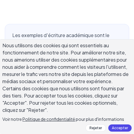
Les exemples d'écriture académique sont le
moyen le plus clair de comprendre ce que le style
Nous utilisons des cookies qui sont essentiels au
académique exige réellement. La lecture
fonctionnement de notre site. Pour améliorer notre site,
d'exemples solides tirés d'essais, d'articles de
nous aimerions utiliser des cookies supplémentaires pour
recherche, de revues de littérature et de
nous aider à comprendre comment les visiteurs l'utilisent,
mesurer le trafic vers notre site depuis les plateformes de
rapports de laboratoire te montre des choses
médias sociaux et personnaliser votre expérience.
que les guides de style ne peuvent pas :
Certains des cookies que nous utilisons sont fournis par
comment on construit une phrase de thèse,
des tiers. Pour accepter tous les cookies, cliquez sur
comment on intègre les preuves, comment sonne
"Accepter". Pour rejeter tous les cookies optionnels,
le registre formel dans la pratique. Que tu sois un
cliquez sur "Rejeter".
étudiant travaillant sur ton premier devoir
Voir notre
Politique de confidentialité
pour plus d'informations
universitaire ou un chercheur perfectionnant une
soumission de journal, des exemples concrets
Rejeter
Accepter