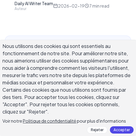
Daily AI Writer Team
D
2026-02-19
7
min read
Auteur
Nous utilisons des cookies qui sont essentiels au
Les exemples de rédaction commerciale vous
fonctionnement de notre site. Pour améliorer notre site,
offrent un chemin plus rapide vers une
nous aimerions utiliser des cookies supplémentaires pour
communication professionnelle que n'importe
nous aider à comprendre comment les visiteurs l'utilisent,
quel guide de style. Au lieu de lire des règles de
mesurer le trafic vers notre site depuis les plateformes de
manière abstraite, vous voyez exactement à quoi
médias sociaux et personnaliser votre expérience.
ressemble un email, un rapport ou une proposition
Certains des cookies que nous utilisons sont fournis par
bien rédigée — et pourquoi cela fonctionne. Une
des tiers. Pour accepter tous les cookies, cliquez sur
rédaction commerciale claire économise du
"Accepter". Pour rejeter tous les cookies optionnels,
temps, réduit les malentendus et façonne la
cliquez sur "Rejeter".
façon dont les collègues et les clients perçoivent
Voir notre
Politique de confidentialité
pour plus d'informations
votre compétence. Que vous rédigiez un résumé
Rejeter
Accepter
exécutif, un rapport de projet ou une proposition