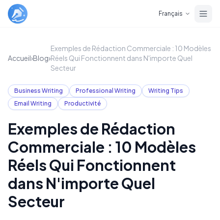
Skip to main content
Français
Exemples de Rédaction Commerciale : 10 Modèles
Accueil
›
Blog
›
Réels Qui Fonctionnent dans N'importe Quel
Secteur
Business Writing
Professional Writing
Writing Tips
Email Writing
Productivité
Exemples de Rédaction
Commerciale : 10 Modèles
Réels Qui Fonctionnent
dans N'importe Quel
Secteur