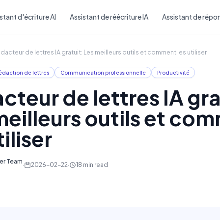
Skip to main content
stant d'écriture AI
Assistant de réécriture IA
Assistant de répon
dacteur de lettres IA gratuit: Les meilleurs outils et comment les utiliser
édaction de lettres
Communication professionnelle
Productivité
cteur de lettres IA gra
meilleurs outils et co
tiliser
ter Team
·
2026-02-22
·
18
min read