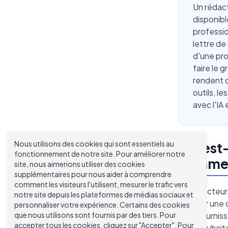
Un rédact
disponibl
professi
lettre de
d'une pro
faire le 
rendent 
outils, l
avec l'IA
Nous utilisons des cookies qui sont essentiels au
Qu'est-
fonctionnement de notre site. Pour améliorer notre
commen
site, nous aimerions utiliser des cookies
supplémentaires pour nous aider à comprendre
comment les visiteurs l'utilisent, mesurer le trafic vers
Un rédacteur 
notre site depuis les plateformes de médias sociaux et
générer une 
personnaliser votre expérience. Certains des cookies
que nous utilisons sont fournis par des tiers. Pour
vous fournisse
accepter tous les cookies, cliquez sur "Accepter". Pour
vous souhaite