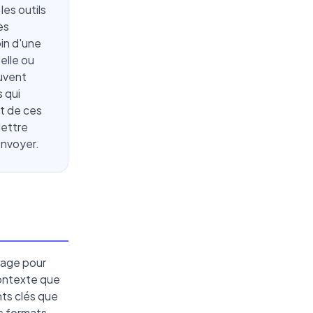
les outils
es
in d'une
elle ou
euvent
s qui
t de ces
lettre
envoyer.
ngage pour
contexte que
ints clés que
es formats