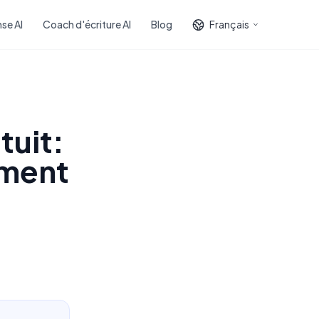
se AI
Coach d'écriture AI
Blog
Français
tuit:
mment