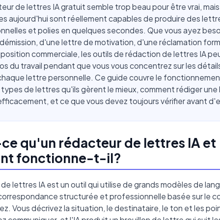
eur de lettres IA gratuit semble trop beau pour être vrai, mais 
es aujourd'hui sont réellement capables de produire des lettr
onnelles et polies en quelques secondes. Que vous ayez beso
 démission, d'une lettre de motivation, d'une réclamation form
position commerciale, les outils de rédaction de lettres IA p
gros du travail pendant que vous vous concentrez sur les détail
chaque lettre personnelle. Ce guide couvre le fonctionnemen
es types de lettres qu'ils gèrent le mieux, comment rédiger une 
 efficacement, et ce que vous devez toujours vérifier avant d'
ce qu'un rédacteur de lettres IA et
t fonctionne-t-il?
de lettres IA est un outil qui utilise de grands modèles de la
correspondance structurée et professionnelle basée sur le 
z. Vous décrivez la situation, le destinataire, le ton et les po
z communiquer, et l'IA produit un brouillon de lettre qui suit l