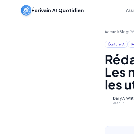
Écrivain AI Quotidien
Assi
Accueil
›
Blog
›
Ré
Écriture IA
R
Réda
Les 
les u
Daily AI Wri
D
Auteur