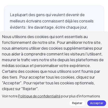
La plupart des gens qui veulent devenir de
meilleurs écrivains connaissent déjà les conseils
évidents : lire davantage, écrire chaque jour,
obtenir des retours. Le problème, c'est que
Nous utilisons des cookies qui sont essentiels au
connaître quelque chose et le faire sont deux
fonctionnement de notre site. Pour améliorer notre site,
choses complètement différentes. Améliorer
nous aimerions utiliser des cookies supplémentaires pour
votre écriture dépend moins du talent brut que
nous aider à comprendre comment les visiteurs l'utilisent,
de la construction de compétences spécifiques
mesurer le trafic vers notre site depuis les plateformes de
par la pratique délibérée. Ce guide vous montre
médias sociaux et personnaliser votre expérience.
exactement comment devenir un meilleur écrivain
Certains des cookies que nous utilisons sont fournis par
des tiers. Pour accepter tous les cookies, cliquez sur
avec des stratégies concrètes que vous pouvez
"Accepter". Pour rejeter tous les cookies optionnels,
commencer à utiliser dès aujourd'hui. Que vous
cliquez sur "Rejeter".
écriviez des articles de blog, des e-mails, des
rapports ou de la fiction créative, les principes
Voir notre
Politique de confidentialité
pour plus d'informations
sous-jacents restent les mêmes. Une bonne
Rejeter
Accepter