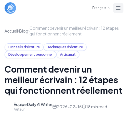
Skip to main content
Français
Comment devenir un meilleur écrivain : 12 étapes
Accueil
›
Blog
›
qui fonctionnent réellement
Conseils d'écriture
Techniques d'écriture
Développement personnel
Artisanat
Comment devenir un
meilleur écrivain : 12 étapes
qui fonctionnent réellement
Équipe Daily AI Writer
D
2026-02-15
18
min read
Auteur